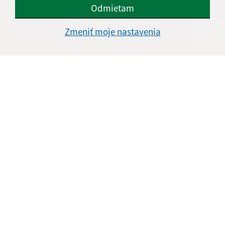
Odmietam
Oboznámil som sa so
spracúvaním osobných
Zmeniť moje nastavenia
údajov
Google reCaptcha Response
Odoslať správu
Úradné hodiny:
Deň
Čas doobeda
Čas poobede
Pondelok:
07:00 -12:00
12:30 - 15:00
Utorok:
Nestránkový deň
Streda:
07:00 -12:00
12:30 - 16:00
Štvrtok:
Nestránkový deň
Piatok:
07:00 -12:00
12:30 - 14:00
Kontakt: