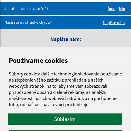
Je táto stránka užitočná?
Áno
Nie
Boli tieto 
Boli 
Našli ste na stránke chybu?
Napíšte nám
Napíšte nám:
Meno (povinné)
Používame cookies
E-mailová adresa (povinné)
Súbory cookie a ďalšie technológie sledovania používame
na zlepšenie vášho zážitku z prehliadania našich
webových stránok, na to, aby sme vám zobrazovali
prispôsobený obsah a cielené reklamy, na analýzu
Text vašej správy (povinné)
návštevnosti našich webových stránok a na pochopenie
toho, odkiaľ naši návštevníci prichádzajú.
Súhlasím