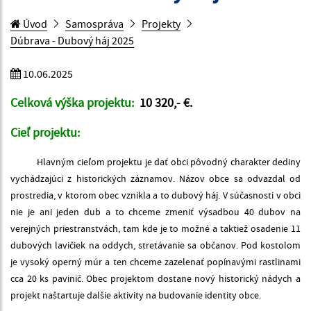
Úvod
Samospráva
Projekty
Dúbrava - Dubový háj 2025
10.06.2025
Celková výška projektu:
10 320,- €.
Cieľ projektu:
Hlavným cieľom projektu je dať obci pôvodný charakter dediny
vychádzajúci z historických záznamov. Názov obce sa odvazdal od
prostredia, v ktorom obec vznikla a to dubový háj. V súčasnosti v obci
nie je ani jeden dub a to chceme zmeniť výsadbou 40 dubov na
verejných priestranstvách, tam kde je to možné a taktiež osadenie 11
dubových lavičiek na oddych, stretávanie sa občanov. Pod kostolom
je vysoký operný múr a ten chceme zazelenať popínavými rastlinami
cca 20 ks pavinič. Obec projektom dostane nový historický nádych a
projekt naštartuje dalšie aktivity na budovanie identity obce.