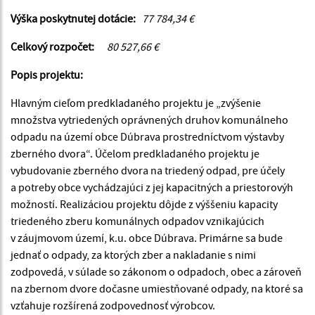
Výška poskytnutej dotácie:
77 784,34 €
Celkový rozpočet:
80 527,66 €
Popis projektu:
Hlavným cieľom predkladaného projektu je „zvýšenie
množstva vytriedených oprávnených druhov komunálneho
odpadu na území obce Dúbrava prostredníctvom výstavby
zberného dvora“. Účelom predkladaného projektu je
vybudovanie zberného dvora na triedený odpad, pre účely
a potreby obce vychádzajúci z jej kapacitných a priestorovýh
možností. Realizáciou projektu dôjde z výššeniu kapacity
triedeného zberu komunálnych odpadov vznikajúcich
v záujmovom území, k.u. obce Dúbrava. Primárne sa bude
jednať o odpady, za ktorých zber a nakladanie s nimi
zodpovedá, v súlade so zákonom o odpadoch, obec a zároveň
na zbernom dvore dočasne umiestňované odpady, na ktoré sa
vzťahuje rozšírená zodpovednosť výrobcov.