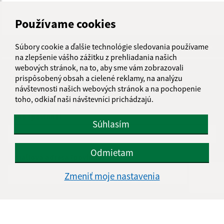
Používame cookies
Súbory cookie a ďalšie technológie sledovania používame
Je táto stránka užitočná?
Áno
Nie
Boli tieto 
Boli 
na zlepšenie vášho zážitku z prehliadania našich
webových stránok, na to, aby sme vám zobrazovali
Našli ste na stránke chybu?
Napíšte nám
prispôsobený obsah a cielené reklamy, na analýzu
návštevnosti našich webových stránok a na pochopenie
Napíšte nám:
toho, odkiaľ naši návštevníci prichádzajú.
Meno (povinné)
Súhlasím
Odmietam
E-mailová adresa (povinné)
Zmeniť moje nastavenia
Text vašej správy (povinné)