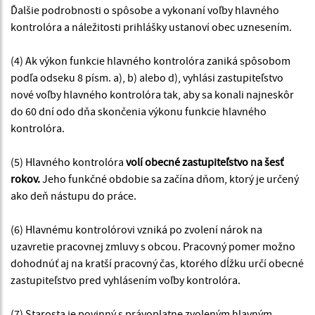
Ďalšie podrobnosti o spôsobe a vykonaní voľby hlavného
kontrolóra a náležitosti prihlášky ustanoví obec uznesením.
(4) Ak výkon funkcie hlavného kontrolóra zaniká spôsobom
podľa odseku 8 písm. a), b) alebo d), vyhlási zastupiteľstvo
nové voľby hlavného kontrolóra tak, aby sa konali najneskôr
do 60 dní odo dňa skončenia výkonu funkcie hlavného
kontrolóra.
(5) Hlavného kontrolóra
volí obecné zastupiteľstvo na šesť
rokov.
Jeho funkčné obdobie sa začína dňom, ktorý je určený
ako deň nástupu do práce.
(6) Hlavnému kontrolórovi vzniká po zvolení nárok na
uzavretie pracovnej zmluvy s obcou. Pracovný pomer možno
dohodnúť aj na kratší pracovný čas, ktorého dĺžku určí obecné
zastupiteľstvo pred vyhlásením voľby kontrolóra.
(7) Starosta je povinný s právoplatne zvoleným hlavným