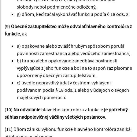
slobody nebol podmienečne odložený,
g) dňom, keď začal vykonávať funkciu podľa § 18 ods. 2.
(9)
Obecné zastupiteľstvo môže odvolať hlavného kontrolóra z
funkcie
, ak
a) opakovane alebo zvlášť hrubým spôsobom poruší
povinnosti zamestnanca alebo vedúceho zamestnanca,
b) hrubo alebo opakovane zanedbáva povinnosti
vyplývajúce z jeho funkcie a bol na to aspoň raz písomne
upozornený obecným zastupiteľstvom,
c) uvedie nepravdivý údaj v čestnom vyhlásení
podávanom podľa § 18 ods. 1 alebo v údajoch o svojich
majetkových pomeroch.
(10)
Na odvolanie
hlavného kontrolóra z funkcie
je potrebný
súhlas nadpolovičnej väčšiny všetkých poslancov.
(11) Dňom zániku výkonu funkcie hlavného kontrolóra zaniká
aj jeho pracovný pomer.