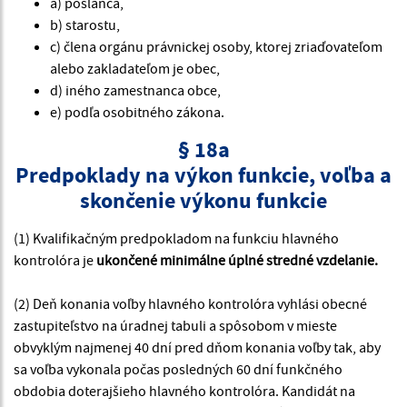
a) poslanca,
b) starostu,
c) člena orgánu právnickej osoby, ktorej zriaďovateľom
alebo zakladateľom je obec,
d) iného zamestnanca obce,
e) podľa osobitného zákona.
§ 18a
Predpoklady na výkon funkcie, voľba a
skončenie výkonu funkcie
(1) Kvalifikačným predpokladom na funkciu hlavného
kontrolóra je
ukončené minimálne úplné stredné vzdelanie.
(2) Deň konania voľby hlavného kontrolóra vyhlási obecné
zastupiteľstvo na úradnej tabuli a spôsobom v mieste
obvyklým najmenej 40 dní pred dňom konania voľby tak, aby
sa voľba vykonala počas posledných 60 dní funkčného
obdobia doterajšieho hlavného kontrolóra. Kandidát na