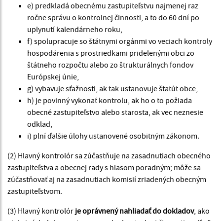
e) predkladá obecnému zastupiteľstvu najmenej raz
ročne správu o kontrolnej činnosti, a to do 60 dní po
uplynutí kalendárneho roku,
f) spolupracuje so štátnymi orgánmi vo veciach kontroly
hospodárenia s prostriedkami pridelenými obci zo
štátneho rozpočtu alebo zo štrukturálnych fondov
Európskej únie,
g) vybavuje sťažnosti, ak tak ustanovuje štatút obce,
h) je povinný vykonať kontrolu, ak ho o to požiada
obecné zastupiteľstvo alebo starosta, ak vec neznesie
odklad,
i) plní ďalšie úlohy ustanovené osobitným zákonom.
(2) Hlavný kontrolór sa zúčastňuje na zasadnutiach obecného
zastupiteľstva a obecnej rady s hlasom poradným; môže sa
zúčastňovať aj na zasadnutiach komisií zriadených obecným
zastupiteľstvom.
(3) Hlavný kontrolór
je oprávnený nahliadať do dokladov
, ako