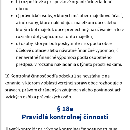
b) rozpočtové a príspevkové organizácie zriadené
obcou,
c) právnické osoby, v ktorých má obec majetkovú účasť,
a iné osoby, ktoré nakladajú s majetkom obce alebo
ktorým bol majetok obce prenechaný na užívanie, a to v
rozsahu dotýkajúcom sa tohto majetku,
d) osoby, ktorým boli poskytnuté z rozpočtu obce
účelové dotácie alebo návratné finančné výpomoci, či
nenávratné finančné výpomoci podľa osobitného
predpisu v rozsahu nakladania s týmito prostriedkami.
(3) Kontrolná činnosť podľa odseku 1 sa nevzťahuje na
konanie, v ktorom v oblasti verejnej správy obec rozhoduje o
právach, právom chránených záujmoch alebo povinnostiach
fyzických osôb a právnických osôb.
§ 18e
Pravidlá kontrolnej činnosti
Hlavný kontrolór pri výkone kontrolnej činnosti postupuje