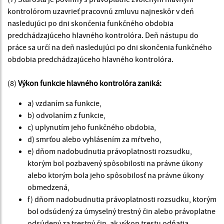
kontrolórom uzavrieť pracovnú zmluvu najneskôr v deň
nasledujúci po dni skončenia funkčného obdobia
predchádzajúceho hlavného kontrolóra. Deň nástupu do
práce sa určí na deň nasledujúci po dni skončenia funkčného
obdobia predchádzajúceho hlavného kontrolóra.
(8)
Výkon funkcie hlavného kontrolóra zaniká:
a) vzdaním sa funkcie,
b) odvolaním z funkcie,
c) uplynutím jeho funkčného obdobia,
d) smrťou alebo vyhlásením za mŕtveho,
e) dňom nadobudnutia právoplatnosti rozsudku,
ktorým bol pozbavený spôsobilosti na právne úkony
alebo ktorým bola jeho spôsobilosť na právne úkony
obmedzená,
f) dňom nadobudnutia právoplatnosti rozsudku, ktorým
bol odsúdený za úmyselný trestný čin alebo právoplatne
odsúdený za trestný čin, ak výkon trestu odňatia