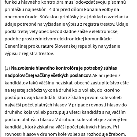
funkciu hlavného kontrolóra musí odovzdať svoju písomnú
prihlášku najneskôr 14 dní pred dňom konania voľby na
obecnom úrade. Súčasťou prihlášky je aj doklad o vzdelaní a
údaje potrebné na vyžiadanie výpisu z registra trestov. Údaje
podľa tretej vety obec bezodkladne zašle v elektronickej
podobe prostredníctvom elektronickej komunikácie
Generálnej prokuratúre Slovenskej republiky na vydanie
výpisu z registra trestov.
(3)
Na zvolenie hlavného kontrolóra je potrebný súhlas
nadpolovičnej väčšiny všetkých poslancov.
Ak ani jeden z
kandidátov takú väčšinu nezískal, obecné zastupiteľstvo ešte
na tej istej schôdzi vykoná druhé kolo volieb, do ktorého
postúpia dvaja kandidáti, ktorí získali v prvom kole volieb
najväčší počet platných hlasov. V prípade rovnosti hlasov do
druhého kola volieb postupujú všetci kandidáti s najväčším
počtom platných hlasov. V druhom kole volieb je zvolený ten
kandidát, ktorý získal najväčší počet platných hlasov. Pri
rovnosti hlasov v druhom kole volieb sa rozhoduje žrebom.