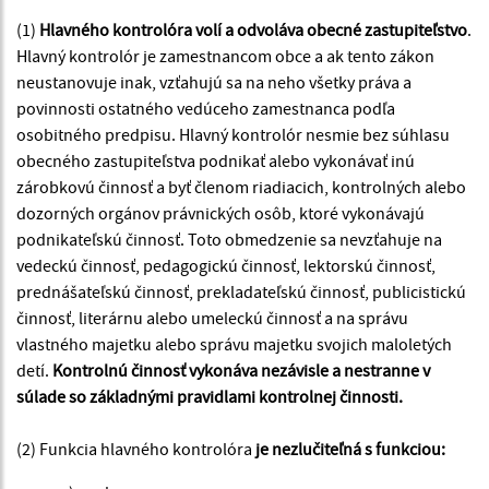
(1)
Hlavného kontrolóra volí a odvoláva obecné zastupiteľstvo
.
Hlavný kontrolór je zamestnancom obce a ak tento zákon
neustanovuje inak, vzťahujú sa na neho všetky práva a
povinnosti ostatného vedúceho zamestnanca podľa
osobitného predpisu. Hlavný kontrolór nesmie bez súhlasu
obecného zastupiteľstva podnikať alebo vykonávať inú
zárobkovú činnosť a byť členom riadiacich, kontrolných alebo
dozorných orgánov právnických osôb, ktoré vykonávajú
podnikateľskú činnosť. Toto obmedzenie sa nevzťahuje na
vedeckú činnosť, pedagogickú činnosť, lektorskú činnosť,
prednášateľskú činnosť, prekladateľskú činnosť, publicistickú
činnosť, literárnu alebo umeleckú činnosť a na správu
vlastného majetku alebo správu majetku svojich maloletých
detí.
Kontrolnú činnosť vykonáva nezávisle a nestranne v
súlade so základnými pravidlami kontrolnej činnosti.
(2) Funkcia hlavného kontrolóra
je nezlučiteľná s funkciou: