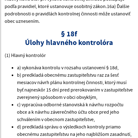
podľa pravidiel, ktoré ustanovuje osobitný zákon.16a) Ďalšie
podrobnosti o pravidlách kontrolnej činnosti môže ustanoviť
obec uznesením.
§ 18f
Úlohy hlavného kontrolóra
(1) Hlavný kontrolór
a) vykonáva kontrolu v rozsahu ustanovení § 18d,
b) predkladá obecnému zastupiteľstvu raz za šesť
mesiacov návrh plánu kontrolnej činnosti, ktorý musí
byť najneskôr 15 dní pred prerokovaním v zastupiteľstve
zverejnený spôsobom v obci obvyklým,
c) vypracúva odborné stanoviská k návrhu rozpočtu
obce a k návrhu záverečného účtu obce pred jeho
schválením v obecnom zastupiteľstve,
d) predkladá správu o výsledkoch kontroly priamo
obecnému zastupiteľstvu na jeho najbližšom zasadnutí,