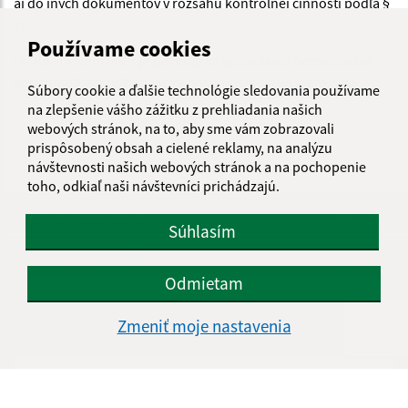
aj do iných dokumentov v rozsahu kontrolnej činnosti podľa §
18d.
Používame cookies
(4) Hlavný kontrolór
je povinný na požiadanie bezodkladne
sprístupniť výsledky kontrol poslancom alebo starostovi
.
Súbory cookie a ďalšie technológie sledovania používame
na zlepšenie vášho zážitku z prehliadania našich
webových stránok, na to, aby sme vám zobrazovali
prispôsobený obsah a cielené reklamy, na analýzu
návštevnosti našich webových stránok a na pochopenie
toho, odkiaľ naši návštevníci prichádzajú.
Je táto stránka užitočná?
Áno
Nie
Súhlasím
Boli tieto 
Boli 
Našli ste na stránke chybu?
Napíšte nám
Odmietam
Napíšte nám:
Zmeniť moje nastavenia
Meno (povinné)