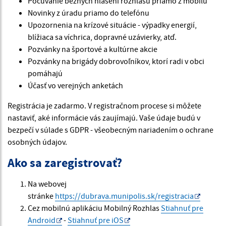
Počúvanie bežných hlásení rozhlasu priamo z mobilu
Novinky z úradu priamo do telefónu
Upozornenia na krízové situácie - výpadky energií,
blížiaca sa víchrica, dopravné uzávierky, atď.
Pozvánky na športové a kultúrne akcie
Pozvánky na brigády dobrovoľníkov, ktorí radi v obci
pomáhajú
Účasť vo verejných anketách
Registrácia je zadarmo. V registračnom procese si môžete
nastaviť, aké informácie vás zaujímajú. Vaše údaje budú v
bezpečí v súlade s GDPR - všeobecným nariadením o ochrane
osobných údajov.
Ako sa zaregistrovať?
Na webovej
stránke
https://dubrava.munipolis.sk/registracia
Cez mobilnú aplikáciu Mobilný Rozhlas
Stiahnuť pre
Android
-
Stiahnuť pre iOS