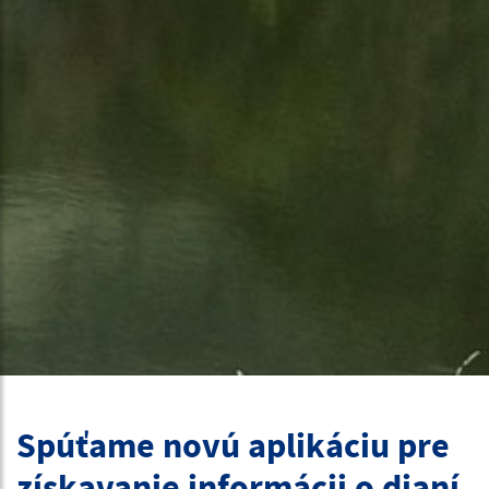
Spúťame novú aplikáciu pre
získavanie informácii o dianí