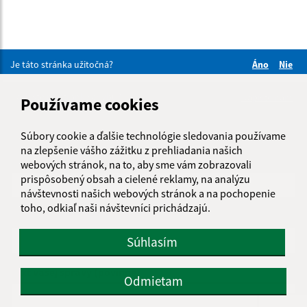
Je táto stránka užitočná?
Áno
Nie
Boli tieto 
Boli 
Našli ste na stránke chybu?
Napíšte nám
Používame cookies
Napíšte nám:
Súbory cookie a ďalšie technológie sledovania používame
na zlepšenie vášho zážitku z prehliadania našich
Meno (povinné)
webových stránok, na to, aby sme vám zobrazovali
prispôsobený obsah a cielené reklamy, na analýzu
návštevnosti našich webových stránok a na pochopenie
toho, odkiaľ naši návštevníci prichádzajú.
E-mailová adresa (povinné)
Súhlasím
Text vašej správy (povinné)
Odmietam