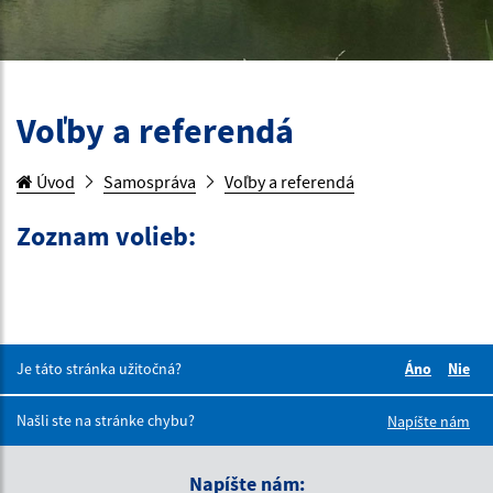
Voľby a referendá
Úvod
Samospráva
Voľby a referendá
Zoznam volieb:
Je táto stránka užitočná?
Áno
Nie
Boli tieto 
Boli 
Našli ste na stránke chybu?
Napíšte nám
Napíšte nám: