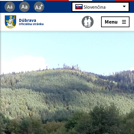
Slovenčina
Dúbrava
Menu
Oficiálna stránka