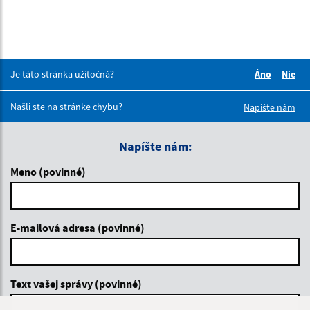
Je táto stránka užitočná?
Áno
Nie
Boli tieto 
Boli 
Našli ste na stránke chybu?
Napíšte nám
Napíšte nám:
Meno (povinné)
E-mailová adresa (povinné)
Text vašej správy (povinné)