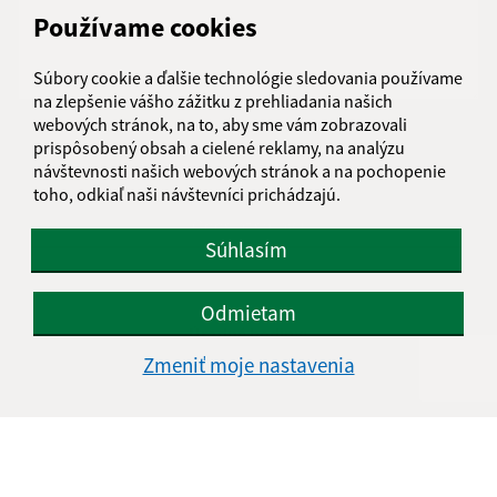
Používame cookies
Súbory cookie a ďalšie technológie sledovania používame
na zlepšenie vášho zážitku z prehliadania našich
webových stránok, na to, aby sme vám zobrazovali
Oboznámil som sa so
spracúvaním osobných
prispôsobený obsah a cielené reklamy, na analýzu
údajov
návštevnosti našich webových stránok a na pochopenie
toho, odkiaľ naši návštevníci prichádzajú.
Google reCaptcha Response
Odoslať správu
Súhlasím
Odmietam
Úradné hodiny:
Zmeniť moje nastavenia
Deň
Čas doobeda
Čas poobede
Pondelok:
07:00 -12:00
12:30 - 15:00
Utorok:
Nestránkový deň
Streda:
07:00 -12:00
12:30 - 16:00
Štvrtok:
Nestránkový deň