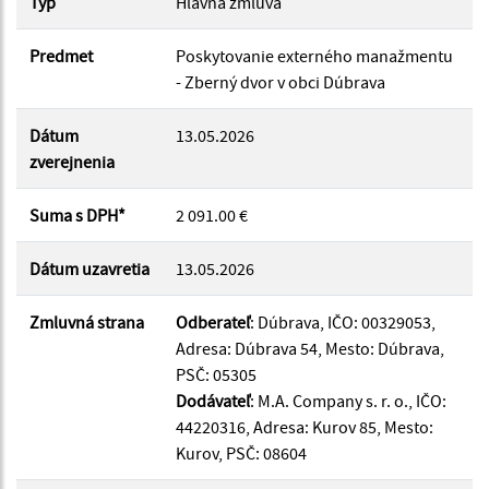
Typ
Hlavná zmluva
Suma od:
Predmet
Poskytovanie externého manažmentu
- Zberný dvor v obci Dúbrava
Suma do:
Dátum
13.05.2026
zverejnenia
Typ:
Suma s DPH*
2 091.00 €
Dátum uzavretia
13.05.2026
Filtrovať
Reset
Zmluvná strana
Odberateľ
: Dúbrava, IČO: 00329053,
Adresa: Dúbrava 54, Mesto: Dúbrava,
PSČ: 05305
Dodávateľ
: M.A. Company s. r. o., IČO:
44220316, Adresa: Kurov 85, Mesto:
Kurov, PSČ: 08604