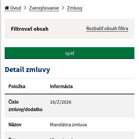
Úvod
Zverejňovanie
Zmluvy
Filtrovať obsah
Rozbaliť obsah filtra
Hľadaný výraz:
späť
Hľadať v:
Detail zmluvy
Typ dátumu:
Položka
Informácia
Dátum od:
Číslo
16/Z/2026
zmluvy/dodatku
Dátum do:
Názov
Mandátna zmluva