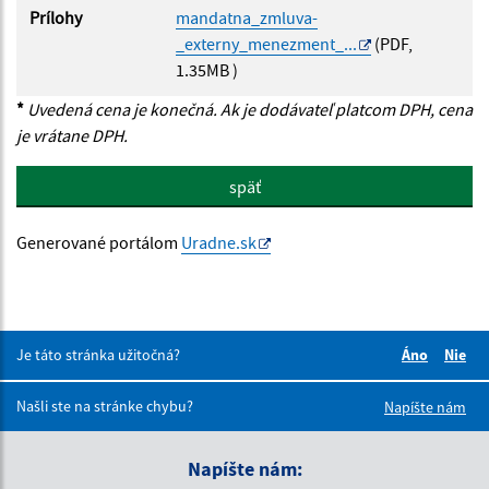
Prílohy
mandatna_zmluva-
_externy_menezment_...
(PDF,
1.35MB )
*
Uvedená cena je konečná. Ak je dodávateľ platcom DPH, cena
je vrátane DPH.
späť
Generované portálom
Uradne.sk
Je táto stránka užitočná?
Áno
Nie
Boli tieto 
Boli 
Našli ste na stránke chybu?
Napíšte nám
Napíšte nám: