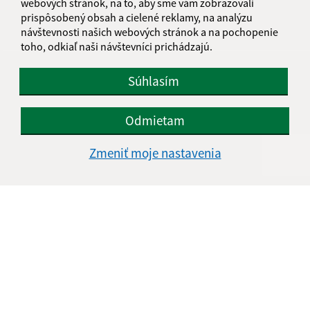
webových stránok, na to, aby sme vám zobrazovali
IČO: 00329053
prispôsobený obsah a cielené reklamy, na analýzu
návštevnosti našich webových stránok a na pochopenie
toho, odkiaľ naši návštevníci prichádzajú.
Súhlasím
Odmietam
Zmeniť moje nastavenia
Informácie o stránke:
Vyhlásenie o prístupnosti