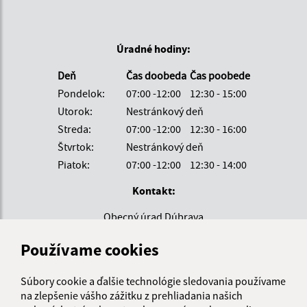
Úradné hodiny:
Deň
Čas doobeda
Čas poobede
Pondelok:
07:00 -12:00
12:30 - 15:00
Utorok:
Nestránkový deň
Streda:
07:00 -12:00
12:30 - 16:00
Štvrtok:
Nestránkový deň
Piatok:
07:00 -12:00
12:30 - 14:00
Kontakt:
Obecný úrad Dúbrava
Dúbrava 54
Používame cookies
053 05 Beharovce
obecdubrava@spisnet.sk
Súbory cookie a ďalšie technológie sledovania používame
+421 53 469 99 70
na zlepšenie vášho zážitku z prehliadania našich