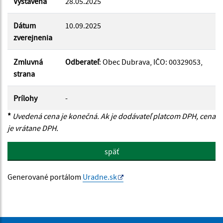
Vystavená
28.05.2025
Suma do:
Dátum
10.09.2025
zverejnenia
Filtrovať
Reset
Zmluvná
Odberateľ
: Obec Dubrava, IČO: 00329053,
strana
Prílohy
-
*
Uvedená cena je konečná. Ak je dodávateľ platcom DPH, cena
je vrátane DPH.
späť
Generované portálom
Uradne.sk