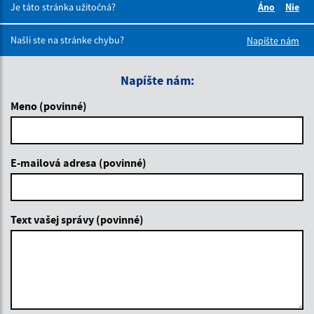
Je táto stránka užitočná?
Áno
Nie
Boli tieto 
Boli 
Našli ste na stránke chybu?
Napíšte nám
Napíšte nám:
Meno (povinné)
E-mailová adresa (povinné)
Text vašej správy (povinné)