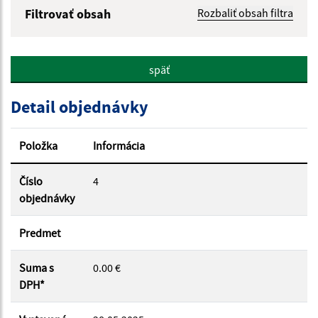
Filtrovať obsah
Rozbaliť obsah filtra
Hľadaný výraz:
späť
Hľadať v:
Detail objednávky
Typ dátumu:
Položka
Informácia
Dátum od:
Číslo
4
objednávky
Dátum do:
Predmet
Suma s
0.00 €
Suma od:
DPH*