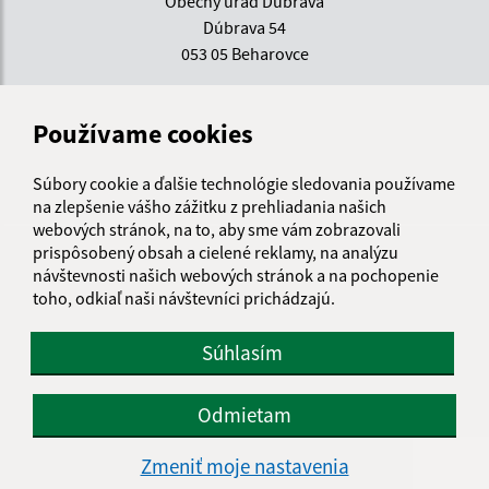
Obecný úrad Dúbrava
Dúbrava 54
053 05 Beharovce
obecdubrava@spisnet.sk
+421 53 469 99 70
Používame cookies
IČO: 00329053
Súbory cookie a ďalšie technológie sledovania používame
na zlepšenie vášho zážitku z prehliadania našich
webových stránok, na to, aby sme vám zobrazovali
prispôsobený obsah a cielené reklamy, na analýzu
návštevnosti našich webových stránok a na pochopenie
toho, odkiaľ naši návštevníci prichádzajú.
Súhlasím
Odmietam
Zmeniť moje nastavenia