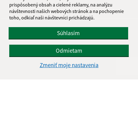
IČO: 00329053
prispôsobený obsah a cielené reklamy, na analýzu
návštevnosti našich webových stránok a na pochopenie
toho, odkiaľ naši návštevníci prichádzajú.
Súhlasím
Odmietam
Zmeniť moje nastavenia
Informácie o stránke:
Vyhlásenie o prístupnosti
Autorské práva