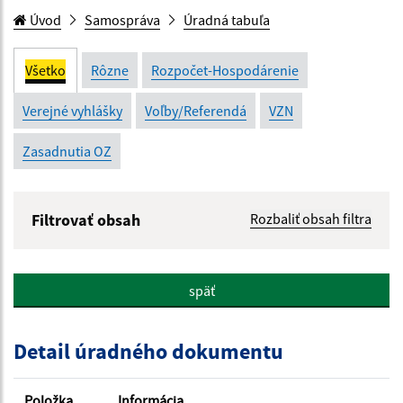
Úvod
Samospráva
Úradná tabuľa
Všetko
Rôzne
Rozpočet-Hospodárenie
Verejné vyhlášky
Voľby/Referendá
VZN
Zasadnutia OZ
Filtrovať obsah
Rozbaliť obsah filtra
Názov:
späť
Popis:
Detail úradného dokumentu
Dátum zverejnenia od:
Položka
Informácia