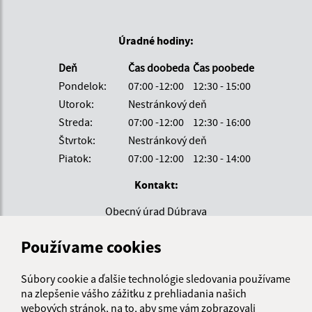
Úradné hodiny:
Deň
Čas doobeda
Čas poobede
Pondelok:
07:00 -12:00
12:30 - 15:00
Utorok:
Nestránkový deň
Streda:
07:00 -12:00
12:30 - 16:00
Štvrtok:
Nestránkový deň
Piatok:
07:00 -12:00
12:30 - 14:00
Kontakt:
Obecný úrad Dúbrava
Dúbrava 54
Používame cookies
053 05 Beharovce
obecdubrava@spisnet.sk
Súbory cookie a ďalšie technológie sledovania používame
+421 53 469 99 70
na zlepšenie vášho zážitku z prehliadania našich
webových stránok, na to, aby sme vám zobrazovali